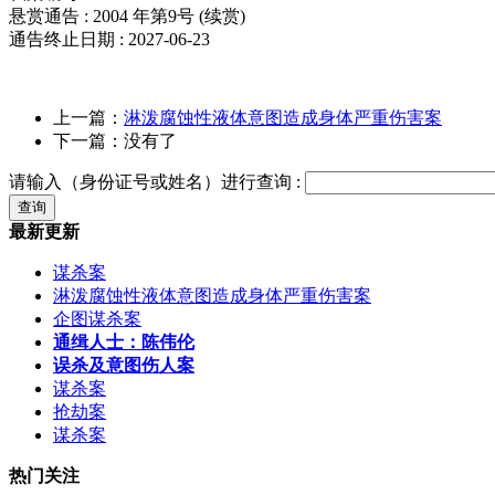
悬赏通告 : 2004 年第9号 (续赏)
通告终止日期 : 2027-06-23
上一篇：
淋泼腐蚀性液体意图造成身体严重伤害案
下一篇：没有了
请输入（身份证号或姓名）进行查询 :
最新更新
谋杀案
淋泼腐蚀性液体意图造成身体严重伤害案
企图谋杀案
通缉人士：陈伟伦
误杀及意图伤人案
谋杀案
抢劫案
谋杀案
热门关注