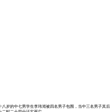
十八岁的中七男学生李玮澔被四名男子包围，当中三名男子其后
十二时二十四分证实死亡。