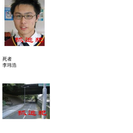
死者
李玮浩