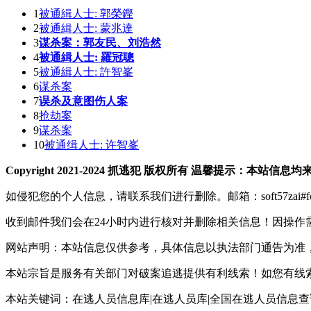
1
被通緝人士: 郭榮鏗
2
被通緝人士: 蒙兆達
3
谋杀案：郭友民、刘浩然
4
被通緝人士: 羅冠聰
5
被通緝人士: 許智峯
6
谋杀案
7
误杀及意图伤人案
8
抢劫案
9
谋杀案
10
被通缉人士: 许智峯
Copyright 2021-2024 抓逃犯 版权所有 温馨提示
如侵犯您的个人信息，请联系我们进行删除。邮箱：soft57zai#fo
收到邮件我们会在24小时内进行核对并删除相关信息！因操作
网站声明：本站信息仅供参考，具体信息以执法部门通告为准
本站宗旨是服务有关部门对破案追逃提供有利线索！如您有线
本站关键词：在逃人员信息库|在逃人员库|全国在逃人员信息查