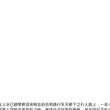
在上水已婚警察宿舍附近的百和路行车天桥下之行人路上，一名
受害人背部共有四处刀伤，被送往北区医院抢救，并于同日下午