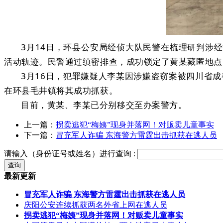
3月14日，环县公安局经侦大队民警在梳理研判涉
活动轨迹。民警通过缜密排查，成功锁定了黄某藏匿地点
3月16日，犯罪嫌疑人李某因涉嫌盗窃案被四川省
在环县毛井镇将其成功抓获。
目前，黄某、李某已分别移交至办案警方。
上一篇：
拐卖逃犯“梅姨”现身并落网！对贩卖儿童事实
下一篇：
冒充军人诈骗 东海警方雷霆出击抓获在逃人员
请输入（身份证号或姓名）进行查询 :
最新更新
冒充军人诈骗 东海警方雷霆出击抓获在逃人员
庆阳公安连续抓获两名外省上网在逃人员
拐卖逃犯“梅姨”现身并落网！对贩卖儿童事实