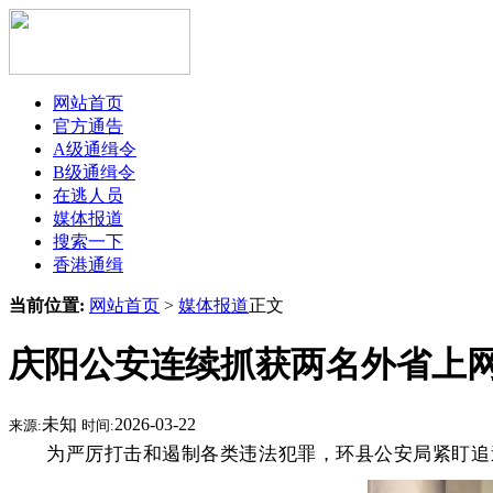
网站首页
官方通告
A级通缉令
B级通缉令
在逃人员
媒体报道
搜索一下
香港通缉
当前位置:
网站首页
>
媒体报道
正文
庆阳公安连续抓获两名外省上
未知
2026-03-22
来源:
时间:
为严厉打击和遏制各类违法犯罪，环县公安局紧盯追