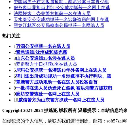
中国籍男子在大阪遭抢劫，两名涉案日本青少年
服务窗口显担当 桃江公安成功抓获一名网上在逃
法网恢恢！壶关警方抓获一名在逃人员
天水秦安公安成功抓获一名涉嫌盗窃的网上在逃
黑龙江林区公安局桦南分局抓获一名网逃人员
热门关注
1
万源公安抓获一名在逃人员
2
紧急通缉:沈培成和杨光耀
3
山东公安通缉35名涉在逃人员
4
罗定警方十日抓获6名在逃人员
5
尼玛公安抓获一名潜逃18年外省网上在逃人员
6
辋川派出所成功规劝一名涉嫌拒不执行判决、裁
7
覃塘警方成功规劝一名在逃人员投案自首
8
一批捕在逃人员伪造死亡假象 被洪湖警方抓获归
9
廊坊交警查处一名网上在逃人员
10
威信警方为山东警方抓获一名网上在逃人员
Copyright 2021-2024 抓逃犯 版权所有 温馨提示
如侵犯您的个人信息，请联系我们进行删除。邮箱：soft57zai#fo