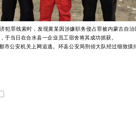
经济犯罪线索时，发现黄某因涉嫌职务侵占罪被内蒙古自
，于当日在合水县一企业员工宿舍将其成功抓获。
成都市公安机关上网追逃。环县公安局刑侦大队经过细致摸排